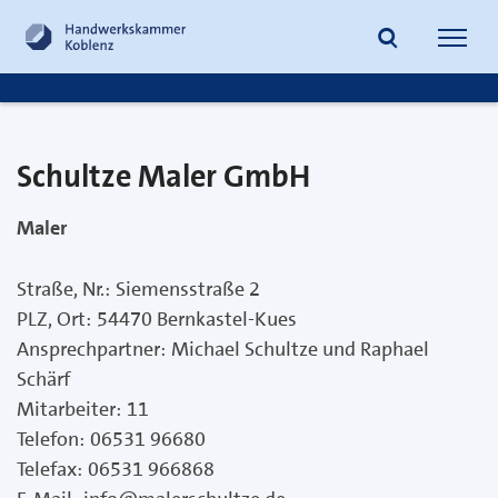
Inhalt
Fußzeile
Handwerkskammer
Koblenz
Toggl
navig
Suche
Schultze Maler GmbH
Maler
Straße, Nr.:
Siemensstraße 2
PLZ, Ort:
54470 Bernkastel-Kues
Ansprechpartner:
Michael Schultze und Raphael
Schärf
Mitarbeiter:
11
Telefon:
06531 96680
Telefax:
06531 966868